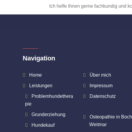
Ich helfe Ihnen gerne fachkundig und k
Navigation
Home
Über mich
Leistungen
Impressum
Problemhundethera
Datenschutz
pie
Grunderziehung
Osteopathie in Boc
Weitmar
Hundekauf