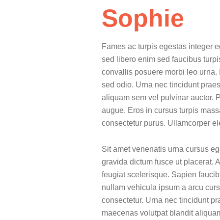
Sophie
Fames ac turpis egestas integer eg
sed libero enim sed faucibus turp
convallis posuere morbi leo urna. 
sed odio. Urna nec tincidunt prae
aliquam sem vel pulvinar auctor. P
augue. Eros in cursus turpis massa t
consectetur purus. Ullamcorper el
Sit amet venenatis urna cursus eg
gravida dictum fusce ut placerat. At
feugiat scelerisque. Sapien faucib
nullam vehicula ipsum a arcu curs
consectetur. Urna nec tincidunt pr
maecenas volutpat blandit aliquam 