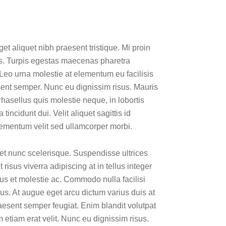
et aliquet nibh praesent tristique. Mi proin
is. Turpis egestas maecenas pharetra
Leo urna molestie at elementum eu facilisis
sent semper. Nunc eu dignissim risus. Mauris
hasellus quis molestie neque, in lobortis
incidunt dui. Velit aliquet sagittis id
ementum velit sed ullamcorper morbi.
et nunc scelerisque. Suspendisse ultrices
 risus viverra adipiscing at in tellus integer
us et molestie ac. Commodo nulla facilisi
us. At augue eget arcu dictum varius duis at
aesent semper feugiat. Enim blandit volutpat
etiam erat velit. Nunc eu dignissim risus.