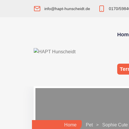
info@hapt-hunscheidt.de
0170/5984
Hom
Ter
Home
Pet
Sophie Cute